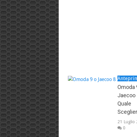
Antepri
Omoda 
Jaecoo 
Quale
Sceglie
21 Luglio
0