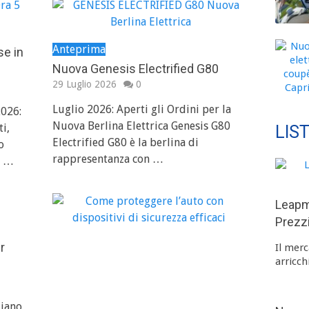
Anteprima
e in
Nuova Genesis Electrified G80
29 Luglio 2026
0
Luglio 2026: Aperti gli Ordini per la
026:
Nuova Berlina Elettrica Genesis G80
i,
LIS
Electrified G80 è la berlina di
o
rappresentanza con …
ù …
A
Leapm
n
Prezzi
t
r
Il merc
e
arricch
p
r
liano
i