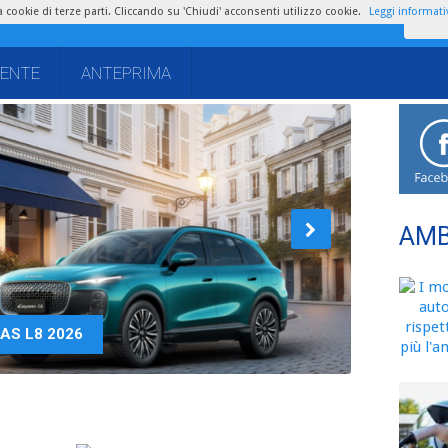
zza cookie di terze parti. Cliccando su 'Chiudi' acconsenti utilizzo cookie.
Leggi informati
IENTE
ANTEPRIMA
LETO NUOVA FIAT GRANDE PANDA 2025
AMB
AS L8 2026