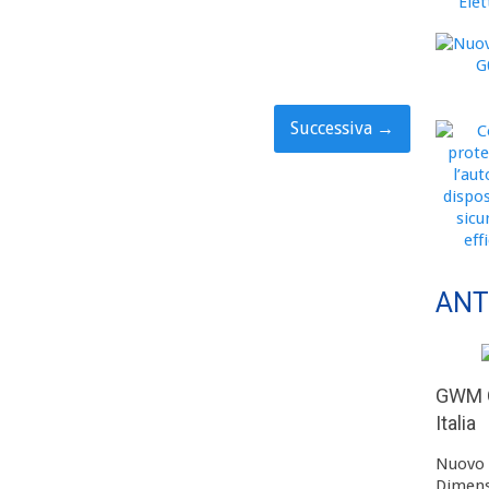
Successiva
→
ANT
GWM O
Italia
Nuovo 
Dimens