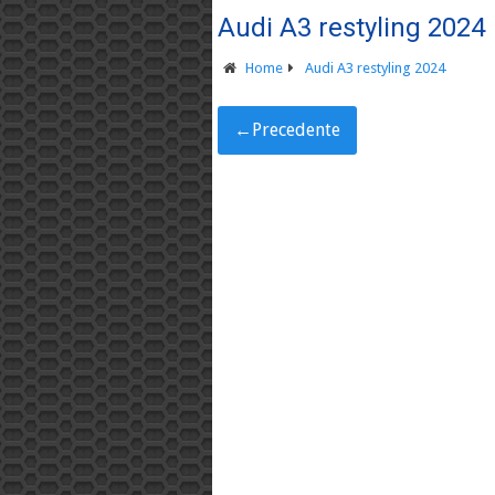
Audi A3 restyling 2024
Home
Audi A3 restyling 2024
←
Precedente