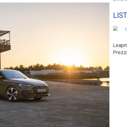
LIS
Leapm
Prezzi