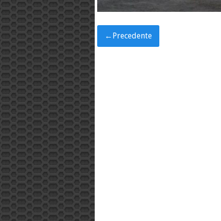
←
Precedente