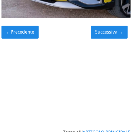
←
Precedente
Successiva
→