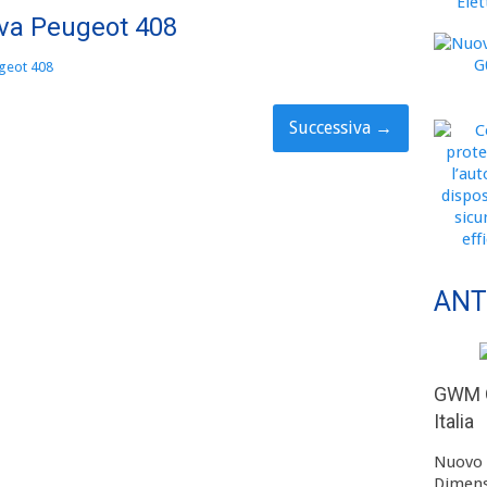
va Peugeot 408
geot 408
Successiva
→
ANT
GWM O
Italia
Nuovo 
Dimens