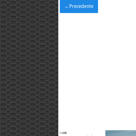
←
Precedente