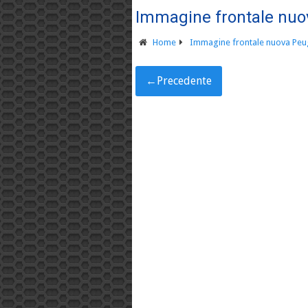
Immagine frontale nuo
Home
Immagine frontale nuova Peu
←
Precedente