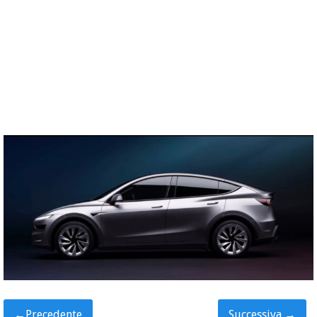
←
Precedente
Successiva
→