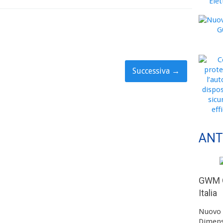
Successiva
→
ANT
GWM O
Italia
Nuovo 
Dimens