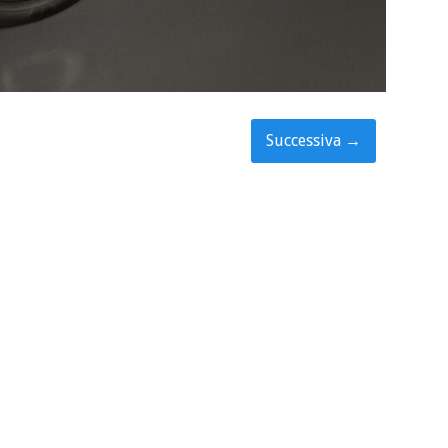
Successiva
→