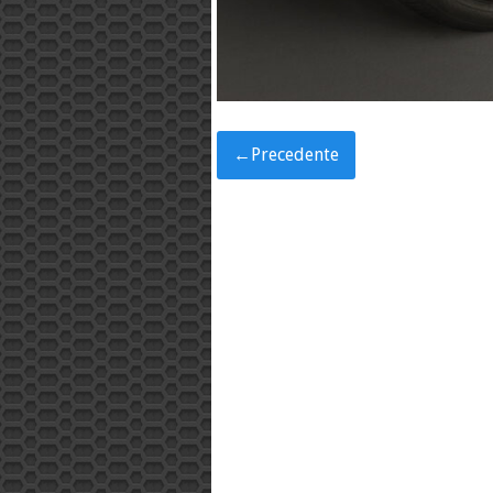
←
Precedente