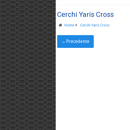
Cerchi Yaris Cross
Home
Cerchi Yaris Cross
←
Precedente