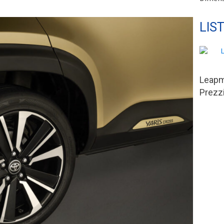
LIS
Leapm
Prezzi