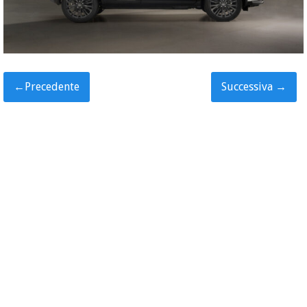
←
Precedente
Successiva
→