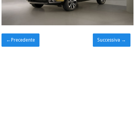
←
Precedente
Successiva
→