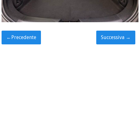
←
Precedente
Successiva
→