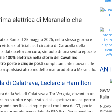
rima elettrica di Maranello che
ata a Roma il 25 maggio 2026, nello stesso giorno e
vittoria ufficiale sul circuito di Caracalla della
Una data scelta con cura, simbolo di una svolta epocale:
le 100% elettrica nella storia del Cavallino
ro porte e cinque posti
completamente nuova nelle
ANT
to a qualsiasi altro modello mai prodotto a Maranello.
la di Calatrava, Leclerc e Hamilton
GWM O
ura della Vela di Calatrava a Tor Vergata, davanti a un
Italia
ce ha stupito e spiazzato: ci si aspettava una supercar
 grande berlina a cinque posti con linea da GT, porte
Nuovo 
Dimens
to e un ampio bagagliaio da 580 litri. Per suggellare