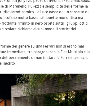
LoveFrom di Jony Ive, padre di iPhone, iPad e MacBook,
ile di Maranello. Purezza e semplicità delle forme la
tudio aerodinamico. La Luce nasce da un concetto di
un cofano molto basso, silhouette monolitica ma
lottante rifinito in nero ospita sottili gruppi ottici,
circolare richiama alcuni modelli storici del
: forme del genere su una Ferrari non si erano mai
 state immediate, tra paragoni con la Fiat Multipla e la
o deliberatamente di non imitare le Ferrari termiche,
 inedito.