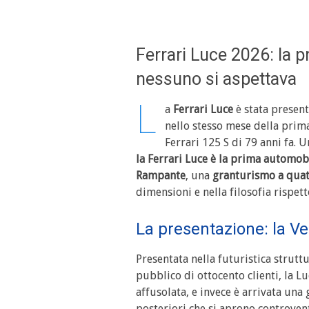
Ferrari Luce 2026: la p
nessuno si aspettava
L
a
Ferrari Luce
è stata present
nello stesso mese della prima 
Ferrari 125 S di 79 anni fa. 
la Ferrari Luce è la prima automobi
Rampante
, una
granturismo a quatt
dimensioni e nella filosofia rispet
La presentazione: la Ve
Presentata nella futuristica strutt
pubblico di ottocento clienti, la Lu
affusolata, e invece è arrivata una
posteriori che si aprono controven