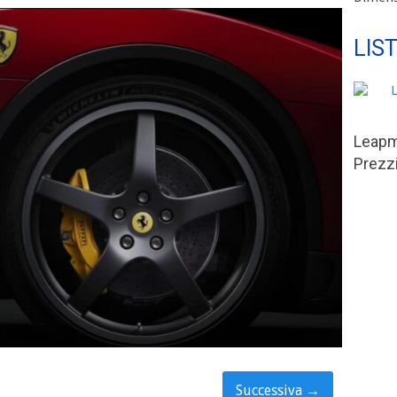
LIS
Leapm
Prezzi
Successiva
→