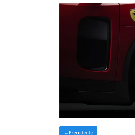
←
Precedente