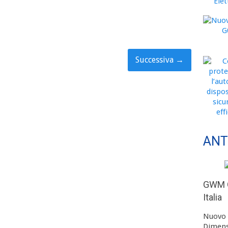
Successiva
→
ANT
GWM O
Italia
Nuovo 
Dimens