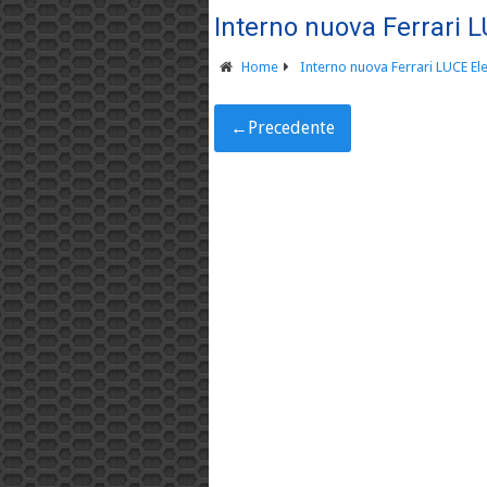
Interno nuova Ferrari L
Home
Interno nuova Ferrari LUCE Ele
←
Precedente