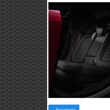
←
Precedente