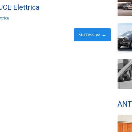
UCE Elettrica
ttrica
Successiva
→
ANT