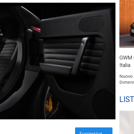
GWM O
Italia
Nuovo 
Dimens
LIS
Successiva
→