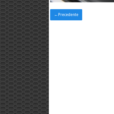
←
Precedente