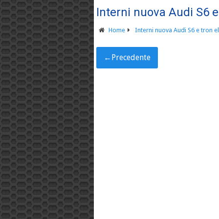
Interni nuova Audi S6 e
Home
Interni nuova Audi S6 e tron e
←
Precedente