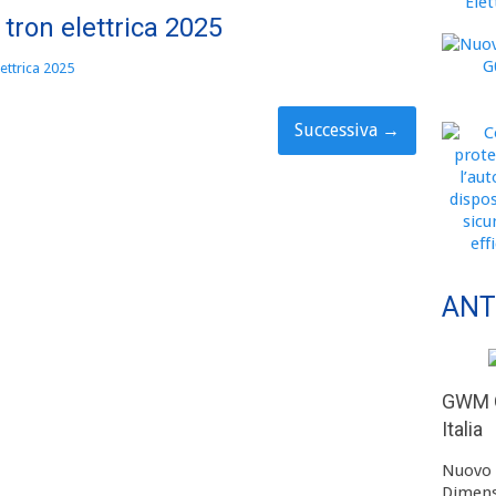
 tron elettrica 2025
lettrica 2025
Successiva
→
ANT
GWM O
Italia
Nuovo 
Dimens