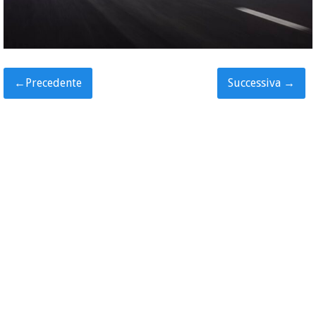
←
Precedente
Successiva
→