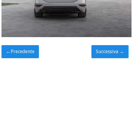
←
Precedente
Successiva
→