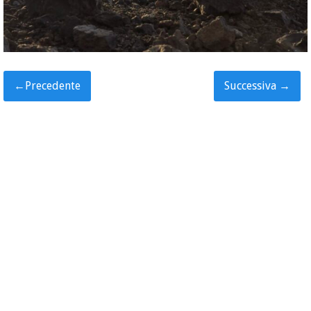
←
Precedente
Successiva
→