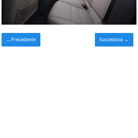
←
Precedente
Successiva
→