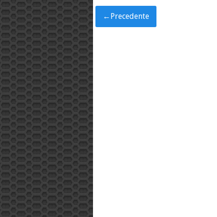
←
Precedente