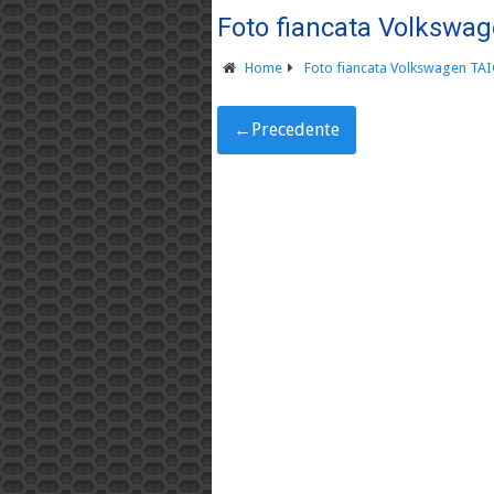
Foto fiancata Volkswa
Home
Foto fiancata Volkswagen TA
←
Precedente