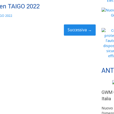
gen TAIGO 2022
IGO 2022
Successiva
→
ANT
GWM O
Italia
Nuovo 
Dimens